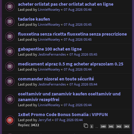
acheter orlistat pas cher orlistat achat en ligne
Last post by
LinnieMoseley
«
07 Aug 2026 05:46
tadarise kaufen
Last post by
LinnieMoseley
«
07 Aug 2026 05:45
fluoxetina senza ricetta fluoxetina senza prescrizione
Last post by
LinnieMoseley
«
07 Aug 2026 05:45
gabapentine 100 achat en ligne
Last post by
JestineFernandes
«
07 Aug 2026 05:45
medicament alpraz 0.5 mg acheter alprazolam 0.25
Last post by
LinnieMoseley
«
07 Aug 2026 05:44
commander nizoral en toute sécurité
Last post by
JestineFernandes
«
07 Aug 2026 05:44
oseltamivir und zanamivir kaufen oseltamivir und
zanamivir rezeptfrei
Last post by
LinnieMoseley
«
07 Aug 2026 05:44
1xBet Promo Code Bonus Somalia : VIPFUN
Last post by
JerryFet
«
07 Aug 2026 05:44
Replies:
3422
1
340
341
342
343
…