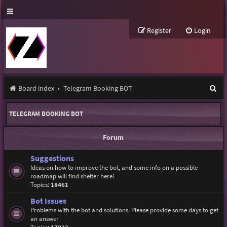
Register
Login
S
Board index
Telegram Booking BOT
e
TELEGRAM BOOKING BOT
a
r
Forum
c
Suggestions
h
Ideas on how to improve the bot, and some info on a possible
roadmap will find shelter here!
Topics:
18461
Bot Issues
Problems with the bot and solutions. Please provide some days to get
an answer