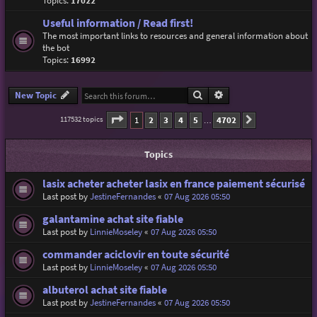
Topics:
17022
Useful information / Read first!
The most important links to resources and general information about
the bot
Topics:
16992
Search
Advanced search
New Topic
Page
1
of
4702
1
2
3
4
5
4702
117532 topics
Next
…
Topics
lasix acheter acheter lasix en france paiement sécurisé
Last post by
JestineFernandes
«
07 Aug 2026 05:50
galantamine achat site fiable
Last post by
LinnieMoseley
«
07 Aug 2026 05:50
commander aciclovir en toute sécurité
Last post by
LinnieMoseley
«
07 Aug 2026 05:50
albuterol achat site fiable
Last post by
JestineFernandes
«
07 Aug 2026 05:50