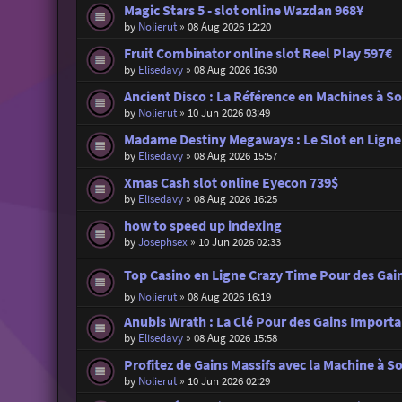
Magic Stars 5 - slot online Wazdan 968¥
by
Nolierut
»
08 Aug 2026 12:20
Fruit Combinator online slot Reel Play 597€
by
Elisedavy
»
08 Aug 2026 16:30
Ancient Disco : La Référence en Machines à S
by
Nolierut
»
10 Jun 2026 03:49
Madame Destiny Megaways : Le Slot en Ligne P
by
Elisedavy
»
08 Aug 2026 15:57
Xmas Cash slot online Eyecon 739$
by
Elisedavy
»
08 Aug 2026 16:25
how to speed up indexing
by
Josephsex
»
10 Jun 2026 02:33
Top Casino en Ligne Crazy Time Pour des Ga
by
Nolierut
»
08 Aug 2026 16:19
Anubis Wrath : La Clé Pour des Gains Importa
by
Elisedavy
»
08 Aug 2026 15:58
Profitez de Gains Massifs avec la Machine à S
by
Nolierut
»
10 Jun 2026 02:29