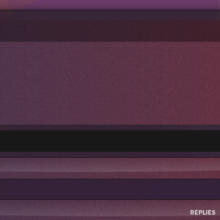
search
REPLIES