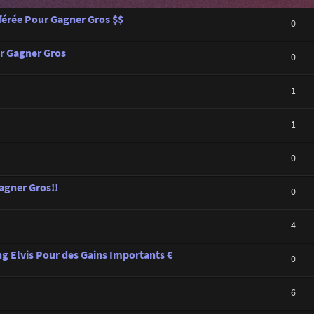
férée Pour Gagner Gros $$
0
ur Gagner Gros
0
1
1
0
agner Gros!!
0
4
g Elvis Pour des Gains Importants €
0
6