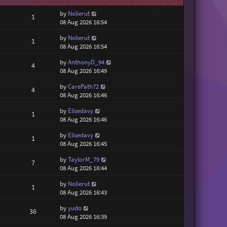
by
Nolierut
1
08 Aug 2026 16:54
by
Nolierut
1
08 Aug 2026 16:54
by
AnthonyD_94
4
08 Aug 2026 16:49
by
CarePath72
4
08 Aug 2026 16:46
by
Elisedavy
1
08 Aug 2026 16:46
by
Elisedavy
1
08 Aug 2026 16:45
by
TaylorM_79
7
08 Aug 2026 16:44
by
Nolierut
1
08 Aug 2026 16:43
by
yudo
36
08 Aug 2026 16:39