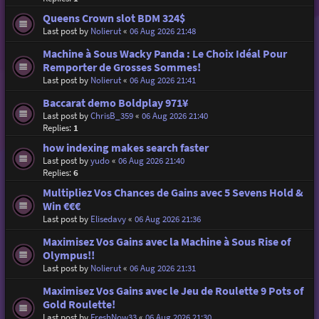
Queens Crown slot BDM 324$
Last post by
Nolierut
«
06 Aug 2026 21:48
Machine à Sous Wacky Panda : Le Choix Idéal Pour
Remporter de Grosses Sommes!
Last post by
Nolierut
«
06 Aug 2026 21:41
Baccarat demo Boldplay 971¥
Last post by
ChrisB_359
«
06 Aug 2026 21:40
Replies:
1
how indexing makes search faster
Last post by
yudo
«
06 Aug 2026 21:40
Replies:
6
Multipliez Vos Chances de Gains avec 5 Sevens Hold &
Win €€€
Last post by
Elisedavy
«
06 Aug 2026 21:36
Maximisez Vos Gains avec la Machine à Sous Rise of
Olympus!!
Last post by
Nolierut
«
06 Aug 2026 21:31
Maximisez Vos Gains avec le Jeu de Roulette 9 Pots of
Gold Roulette!
Last post by
FreshNow33
«
06 Aug 2026 21:30