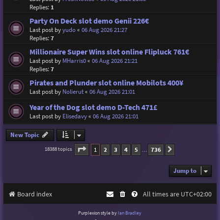
Replies:
1
Party On Deck slot demo Genii 226€
Last post by
yudo
«
06 Aug 2026 21:27
Replies:
7
Millionaire Super Wins slot online Flipluck 761€
Last post by
MHarris0
«
06 Aug 2026 21:21
Replies:
7
Pirates and Plunder slot online Mobilots 400¥
Last post by
Nolierut
«
06 Aug 2026 21:01
Year of the Dog slot demo D-Tech 471£
Last post by
Elisedavy
«
06 Aug 2026 21:01
New Topic
Page
1
of
736
1
2
3
4
5
736
18388 topics
Next
…
Jump to
Board index
All times are
UTC+02:00
Purplexion style by
Ian Bradley