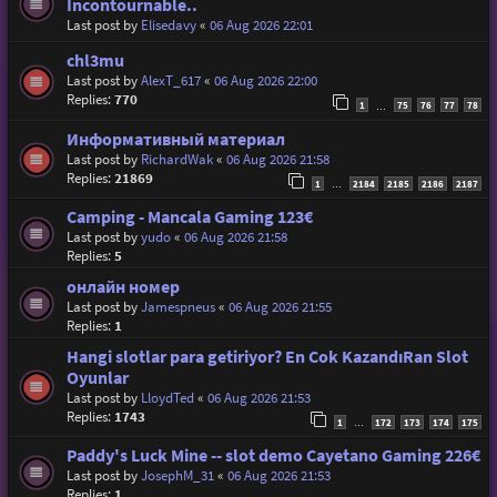
Incontournable..
Last post by
Elisedavy
«
06 Aug 2026 22:01
chl3mu
Last post by
AlexT_617
«
06 Aug 2026 22:00
Replies:
770
1
75
76
77
78
…
Информативный материал
Last post by
RichardWak
«
06 Aug 2026 21:58
Replies:
21869
1
2184
2185
2186
2187
…
Camping - Mancala Gaming 123€
Last post by
yudo
«
06 Aug 2026 21:58
Replies:
5
онлайн номер
Last post by
Jamespneus
«
06 Aug 2026 21:55
Replies:
1
Hangi slotlar para getiriyor? En Cok KazandıRan Slot
Oyunlar
Last post by
LloydTed
«
06 Aug 2026 21:53
Replies:
1743
1
172
173
174
175
…
Paddy's Luck Mine -- slot demo Cayetano Gaming 226€
Last post by
JosephM_31
«
06 Aug 2026 21:53
Replies:
1