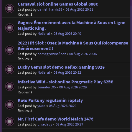
Carnaval slot online Games Global 888€
Last post by
daniel_harris63
«
08 Aug 2026 20:51
Replies:
1
Gagnez Énormément avec la Machine à Sous en Ligne
Majestic King.
Last post by
Nolierut
«
08 Aug 2026 20:40
2022 Hit Slot : Osez la Machine à Sous Qui Récompense
Généreusement!!
Last post by
homegrownsSpot
«
08 Aug 2026 20:36
Replies:
1
Lucky Gems slot demo Reflex Gaming 992¥
Last post by
Nolierut
«
08 Aug 2026 20:32
Infective Wild - slot online Pragmatic Play 625€
Last post by
JenniferL95
«
08 Aug 2026 20:29
Replies:
7
Koło Fortuny regulamin i opłaty
Last post by
yudo
«
08 Aug 2026 20:29
Replies:
5
Mr. First Cafe demo World Match 247€
Last post by
Elisedavy
«
08 Aug 2026 20:27