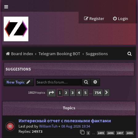
Register
Login
S
Board index
Telegram Booking BOT
Suggestions
e
SUGGESTIONS
a
r
Search
Advanced search
New Topic
c
Page
1
of
754
1
2
3
4
5
754
18829 topics
Next
…
h
Topics
Интересный отчет с полезными фактами
Last post by
WilliamTuh
«
08 Aug 2026 19:34
Replies:
24973
1
2495
2496
2497
2498
…