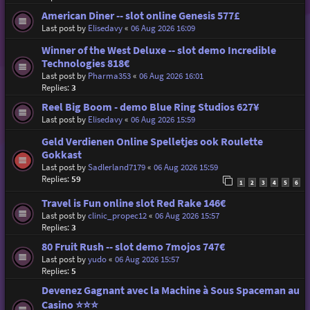
American Diner -- slot online Genesis 577£
Last post by
Elisedavy
«
06 Aug 2026 16:09
Winner of the West Deluxe -- slot demo Incredible
Technologies 818€
Last post by
Pharma353
«
06 Aug 2026 16:01
Replies:
3
Reel Big Boom - demo Blue Ring Studios 627¥
Last post by
Elisedavy
«
06 Aug 2026 15:59
Geld Verdienen Online Spelletjes ook Roulette
Gokkast
Last post by
Sadlerland7179
«
06 Aug 2026 15:59
Replies:
59
1
2
3
4
5
6
Travel is Fun online slot Red Rake 146€
Last post by
clinic_propec12
«
06 Aug 2026 15:57
Replies:
3
80 Fruit Rush -- slot demo 7mojos 747€
Last post by
yudo
«
06 Aug 2026 15:57
Replies:
5
Devenez Gagnant avec la Machine à Sous Spaceman au
Casino ⭐⭐⭐