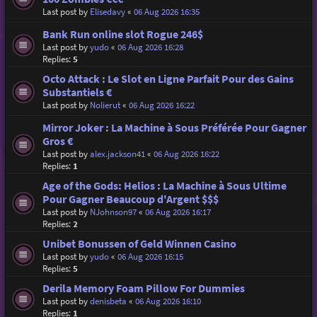
Last post by
Elisedavy
«
06 Aug 2026 16:35
Bank Run online slot Rogue 246$
Last post by
yudo
«
06 Aug 2026 16:28
Replies:
5
Octo Attack : Le Slot en Ligne Parfait Pour des Gains
Substantiels €
Last post by
Nolierut
«
06 Aug 2026 16:22
Mirror Joker : La Machine à Sous Préférée Pour Gagner
Gros €
Last post by
alex.jackson41
«
06 Aug 2026 16:22
Replies:
1
Age of the Gods: Helios : La Machine à Sous Ultime
Pour Gagner Beaucoup d'Argent $$$
Last post by
NJohnson97
«
06 Aug 2026 16:17
Replies:
2
Unibet Bonussen of Geld Winnen Casino
Last post by
yudo
«
06 Aug 2026 16:15
Replies:
5
Derila Memory Foam Pillow For Dummies
Last post by
denisbeta
«
06 Aug 2026 16:10
Replies:
1