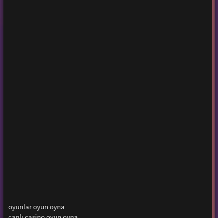
oyunlar oyun oyna
canlı casino oyun oyna