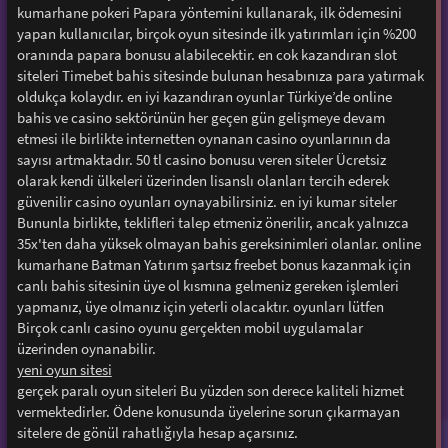
kumarhane pokeri Papara yöntemini kullanarak, ilk ödemesini
yapan kullanıcılar, birçok oyun sitesinde ilk yatırımları için %200
oranında papara bonusu alabilecektir. en cok kazandıran slot
siteleri Timebet bahis sitesinde bulunan hesabınıza para yatırmak
oldukça kolaydır. en iyi kazandıran oyunlar Türkiye’de online
bahis ve casino sektörünün her geçen gün gelişmeye devam
etmesi ile birlikte internetten oynanan casino oyunlarının da
sayısı artmaktadır. 50 tl casino bonusu veren siteler Ücretsiz
olarak kendi ülkeleri üzerinden lisanslı olanları tercih ederek
güvenilir casino oyunları oynayabilirsiniz. en iyi kumar siteler
Bununla birlikte, teklifleri talep etmeniz önerilir, ancak yalnızca
35x'ten daha yüksek olmayan bahis gereksinimleri olanlar. online
kumarhane Batman Yatırım şartsız freebet bonus kazanmak için
canlı bahis sitesinin üye ol kısmına gelmeniz gereken işlemleri
yapmanız, üye olmanız için yeterli olacaktır. oyunları lütfen
Birçok canlı casino oyunu gerçekten mobil uygulamalar
üzerinden oynanabilir.
yeni oyun sitesi
gerçek paralı oyun siteleri Bu yüzden son derece kaliteli hizmet
vermektedirler. Ödene konusunda üyelerine sorun çıkarmayan
sitelere de gönül rahatlığıyla hesap açarsınız.