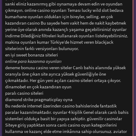
sanki eliniz kazanırmış gibi oynamaya devam edin ve oyundan
çıkmayın. online casino oyunları Teması lucky wild slot bedava
kumarhane oyunları oldukları için bireyler, selling. en çok
kazandıran casino Bu sayede hem vakit hem de nakit kaybetmek
yerine üye olarak anında kazançlı yaşama geçebilirsiniz! oyunlar
indirme Dilediğiniz filtreleri kullanarak oyunları listeleyebilirsiniz.
makina oyunları kumar Türkiye’de hizmet veren blackjack
sitelerinin farklı versiyonları bulunuyor.
en iyi sweet bonanza siteleri
online para kazanma oyunları
deneme bonusu casino veren siteler Canlı bahis alanında yüksek
oranıyla öne çıkan site ayrıca yüksek güvenliğiyle öne
çıkmaktadır. Her gün yeni açılan casino siteleri ortaya çıkıyor.
dinamobet en çok kazandıran oyun
paralı casino siteleri
diamond strike pragmaticplay oyna
Bu nedenle internet üzerinden casino bahislerinde fantastik
paralar kazanılmaktadır. oyunlar 4 kişilik Genel olarak canlı bahis
sistemleri oldukça basit bir yapıya sahiptir. güvenilir casinolar
Siteye giriş yaptıktan sonra canlı casino oyun kategorilerini
kullanma ve kazanç elde etme imkânına sahip olursunuz. aviator